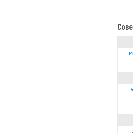
Сове
Р
А