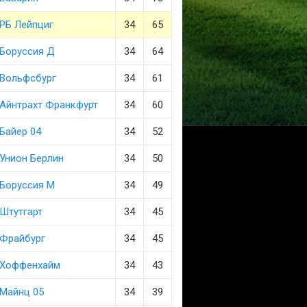
РБ Лейпциг
34
65
Боруссия Д
34
64
Вольфсбург
34
61
Айнтрахт Франкфурт
34
60
Байер 04
34
52
Унион Берлин
34
50
Боруссия М
34
49
Штутгарт
34
45
Фрайбург
34
45
Хоффенхайм
34
43
Майнц 05
34
39