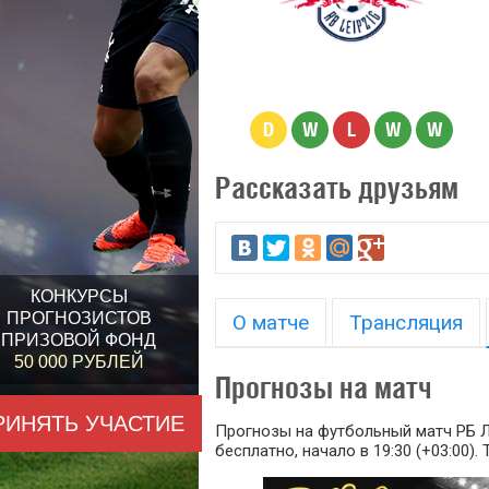
D
W
L
W
W
Рассказать друзьям
КОНКУРСЫ
ПРОГНОЗИСТОВ
О матче
Трансляция
ПРИЗОВОЙ ФОНД
50 000 РУБЛЕЙ
Прогнозы на матч
РИНЯТЬ УЧАСТИЕ
Прогнозы на футбольный матч РБ Ле
бесплатно, начало в 19:30 (+03:00).