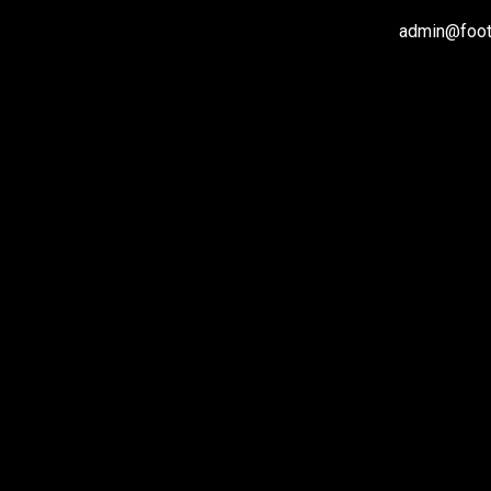
admin@footb