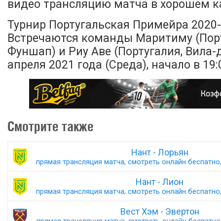
видео трансляцию матча в хорошем ка
Турнир Португальская Примейра 2020-2
Встречаются команды Маритиму (Порт
Фуншап) и Риу Аве (Португалия, Вила-
апреля 2021 года (Среда), начало в 19:
Смотрите также
Нант - Лорьян
прямая трансляция матча, смотреть онлайн беспатно,
Нант - Лион
прямая трансляция матча, смотреть онлайн беспатно,
Вест Хэм - Эвертон