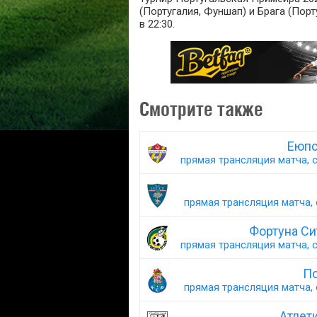
(Португалия, Фуншап) и Брага (Порту
в 22:30.
Смотрите также
Еюпс
прямая трансляция матча, с
прямая трансляция матча, 
Фортуна Си
прямая трансляция матча, с
По
прямая трансляция матча, 
Атлет