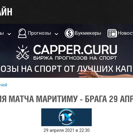
ры
Прогнозы
Букмекеры
Новос
тчей
Я МАТЧА МАРИТИМУ - БРАГА 29 АП
29 апреля 2021 в 22:30