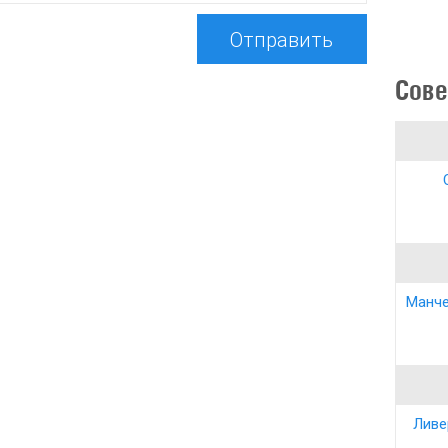
Отправить
Сове
Манче
Ливе