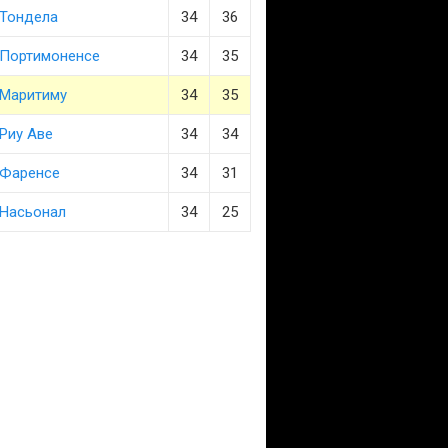
Тондела
34
36
Портимоненсе
34
35
Маритиму
34
35
Риу Аве
34
34
Фаренсе
34
31
Насьонал
34
25