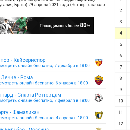
галия, Брага) 29 апреля 2021 года (Четверг), начало
2
3
4
5
6
пор - Кайсериспор
мотреть онлайн беспатно, 7 декабря в 18:00
7
Лечче - Рома
8
смотреть онлайн беспатно, 6 января в 18:00
9
ттард - Спарта Роттердам
мотреть онлайн беспатно, 7 февраля в 18:00
10
рту - Фамаликан
11
смотреть онлайн беспатно, 4 апреля в 18:00
12
ик Бильбао - Осасуна