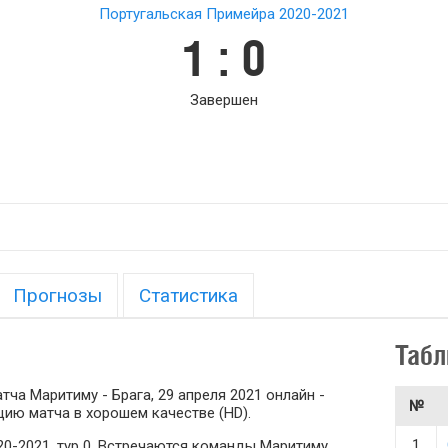
Португальская Примейра 2020-2021
1 : 0
Завершен
Прогнозы
Статистика
Табл
ча Маритиму - Брага, 29 апреля 2021 онлайн -
№
ию матча в хорошем качестве (HD).
1
20-2021, тур 0. Встречаются команды Маритиму