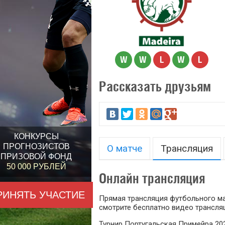
W
W
L
W
L
Рассказать друзьям
КОНКУРСЫ
ПРОГНОЗИСТОВ
О матче
Трансляция
ПРИЗОВОЙ ФОНД
50 000 РУБЛЕЙ
Онлайн трансляция
РИНЯТЬ УЧАСТИЕ
Прямая трансляция футбольного мат
смотрите бесплатно видео трансляц
Турнир Португальская Примейра 20