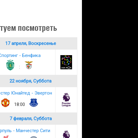
туем посмотреть
17 апреля, Воскресенье
Спортинг - Бенфика
:
22 ноября, Суббота
стер Юнайтед - Эвертон
18:00
7 февраля, Суббота
рпуль - Манчестер Сити