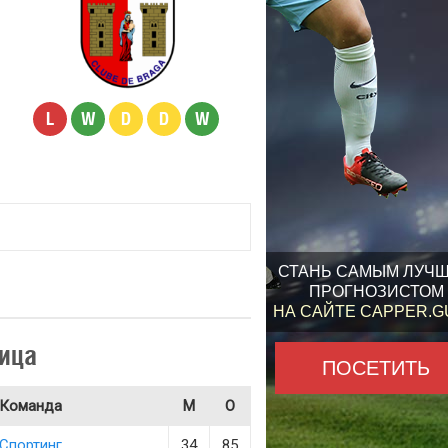
L
W
D
D
W
СТАНЬ САМЫМ ЛУЧ
ПРОГНОЗИСТОМ
НА САЙТЕ CAPPER.
ица
ПОСЕТИТЬ
Команда
М
О
Спортинг
34
85