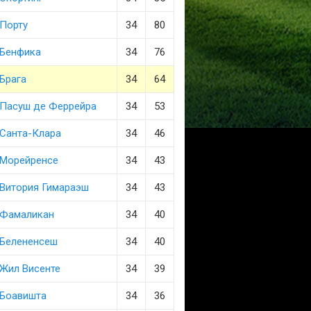
Порту
34
80
Бенфика
34
76
Брага
34
64
Пасуш де Феррейра
34
53
Санта-Клара
34
46
Морейренсе
34
43
Витория Гимараэш
34
43
Фамаликан
34
40
Белененсеш
34
40
Жил Висенте
34
39
Боавишта
34
36