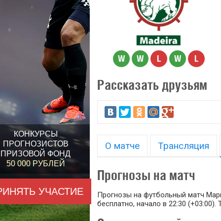
W
W
L
W
L
Рассказать друзьям
КОНКУРСЫ
ПРОГНОЗИСТОВ
О матче
Трансляция
ПРИЗОВОЙ ФОНД
50 000 РУБЛЕЙ
Прогнозы на матч
РИНЯТЬ УЧАСТИЕ
Прогнозы на футбольный матч Марит
бесплатно, начало в 22:30 (+03:00).