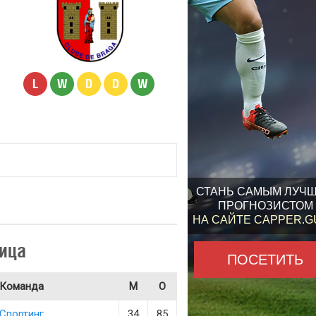
L
W
D
D
W
СТАНЬ САМЫМ ЛУЧ
ПРОГНОЗИСТОМ
НА САЙТЕ CAPPER.
ица
ПОСЕТИТЬ
Команда
М
О
Спортинг
34
85