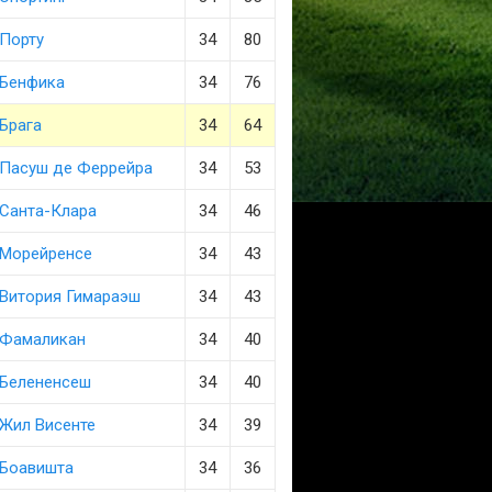
Порту
34
80
Бенфика
34
76
Брага
34
64
Пасуш де Феррейра
34
53
Санта-Клара
34
46
Морейренсе
34
43
Витория Гимараэш
34
43
Фамаликан
34
40
Белененсеш
34
40
Жил Висенте
34
39
Боавишта
34
36