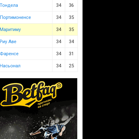
Тондела
34
36
Портимоненсе
34
35
Маритиму
34
35
Риу Аве
34
34
Фаренсе
34
31
Насьонал
34
25