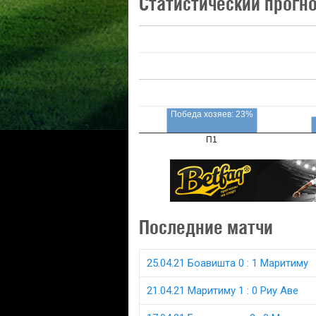
Статистический прогн
Победа хозяев: 23%
П1
Последние матчи
25.04.21 Боавишта 0 : 1 Маритиму
21.04.21 Маритиму 1 : 0 Риу Аве