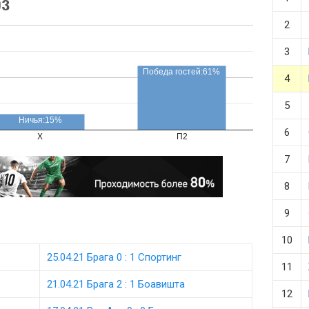
оз
2
3
Победа гостей:61%
4
5
Ничья:15%
6
X
П2
7
8
9
10
25.04.21 Брага 0 : 1 Спортинг
11
21.04.21 Брага 2 : 1 Боавишта
12