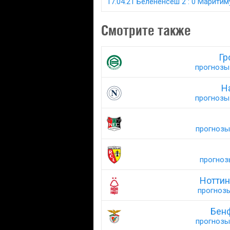
17.04.21 Белененсеш 2 : 0 Маритим
Смотрите также
Гр
прогнозы 
Н
прогнозы 
прогнозы 
прогнозы
Ноттин
прогнозы
Бен
прогнозы 