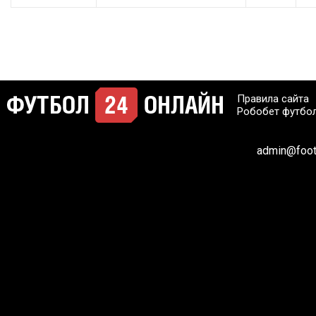
Правила сайта
Робобет футбо
admin@footb