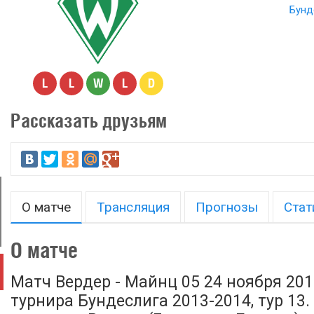
Бунд
L
L
W
L
D
Рассказать друзьям
О матче
Трансляция
Прогнозы
Стат
О матче
Матч Вердер - Майнц 05 24 ноября 201
турнира Бундеслига 2013-2014, тур 13