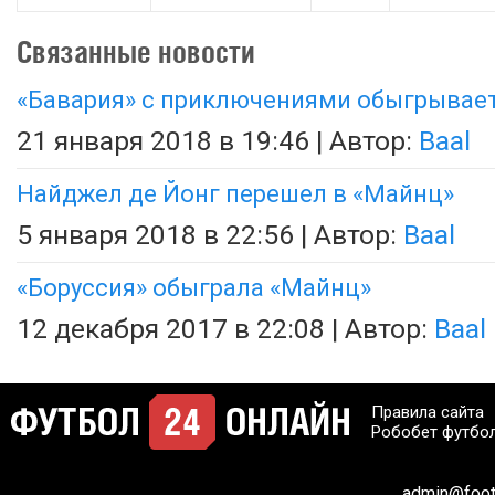
Связанные новости
«Бавария» с приключениями обыгрывает
21 января 2018 в 19:46 | Автор:
Baal
Найджел де Йонг перешел в «Майнц»
5 января 2018 в 22:56 | Автор:
Baal
«Боруссия» обыграла «Майнц»
12 декабря 2017 в 22:08 | Автор:
Baal
Правила сайта
Робобет футбо
admin@footb