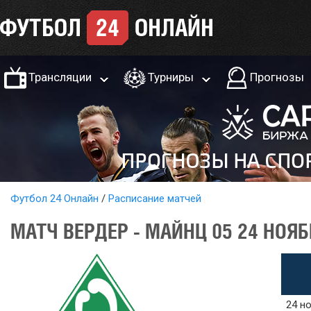
Трансляции
Турниры
Прогнозы
Футбол 24 Онлайн
Расписание матчей
МАТЧ ВЕРДЕР - МАЙНЦ 05 24 НОЯБ
24 но