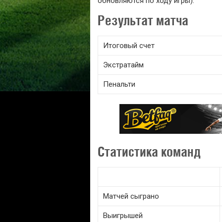
обновляются по ходу игры).
Результат матча
Итоговый счет
Экстратайм
Пенальти
Статистика команд
Матчей сыграно
Выигрышей