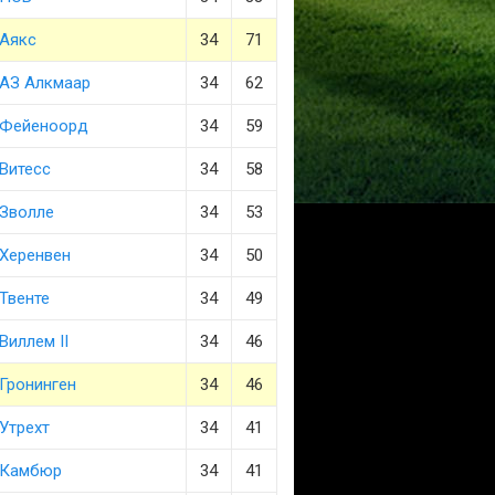
Аякс
34
71
АЗ Алкмаар
34
62
Фейеноорд
34
59
Витесс
34
58
Зволле
34
53
Херенвен
34
50
Твенте
34
49
Виллем II
34
46
Гронинген
34
46
Утрехт
34
41
Камбюр
34
41