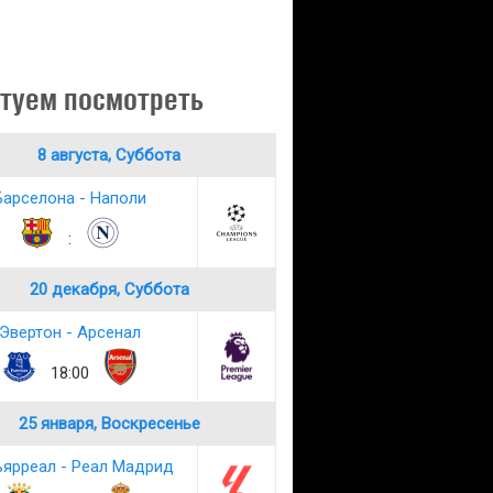
туем посмотреть
8 августа, Суббота
Барселона - Наполи
:
20 декабря, Суббота
Эвертон - Арсенал
18:00
25 января, Воскресенье
ьярреал - Реал Мадрид