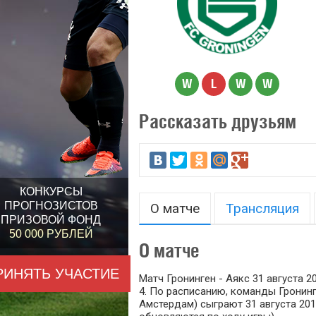
W
L
W
W
Рассказать друзьям
КОНКУРСЫ
ПРОГНОЗИСТОВ
О матче
Трансляция
ПРИЗОВОЙ ФОНД
50 000 РУБЛЕЙ
О матче
РИНЯТЬ УЧАСТИЕ
Матч Гронинген - Аякс 31 августа 2
4. По расписанию, команды Гронинг
Амстердам) сыграют 31 августа 2014