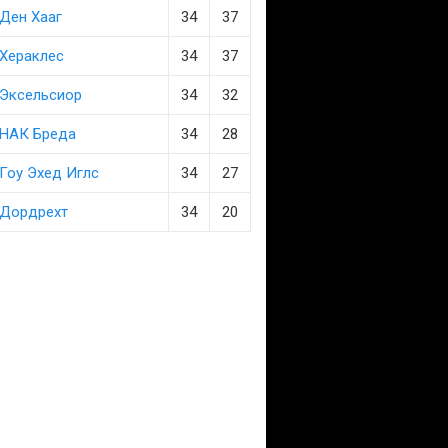
Ден Хааг
34
37
Хераклес
34
37
Эксельсиор
34
32
НАК Бреда
34
28
Гоу Эхед Иглс
34
27
Дордрехт
34
20