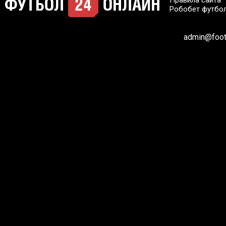
Правила сайта
Робобет футбо
admin@footb