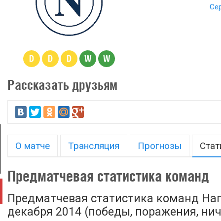
Сер
D
D
D
W
W
Рассказать друзьям
О матче
Трансляция
Прогнозы
Стат
Предматчевая статистика команд
Предматчевая статистика команд Нап
декабря 2014 (победы, поражения, ничь