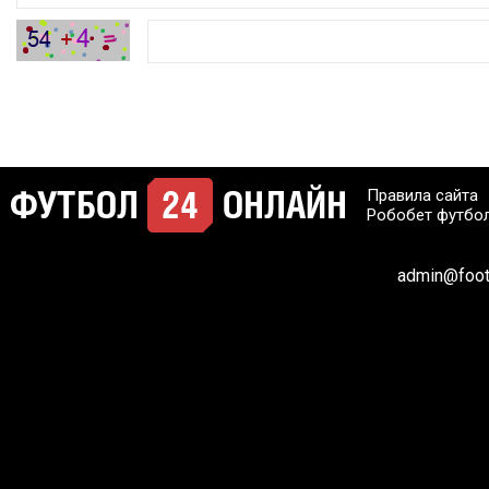
Правила сайта
Робобет футбо
admin@footb