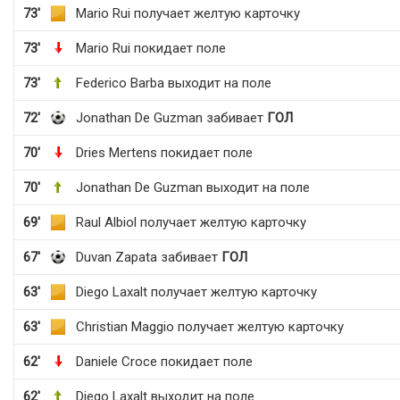
73'
Mario Rui получает желтую карточку
73'
Mario Rui покидает поле
73'
Federico Barba выходит на поле
72'
Jonathan De Guzman забивает
ГОЛ
70'
Dries Mertens покидает поле
70'
Jonathan De Guzman выходит на поле
69'
Raul Albiol получает желтую карточку
67'
Duvan Zapata забивает
ГОЛ
63'
Diego Laxalt получает желтую карточку
63'
Christian Maggio получает желтую карточку
62'
Daniele Croce покидает поле
62'
Diego Laxalt выходит на поле