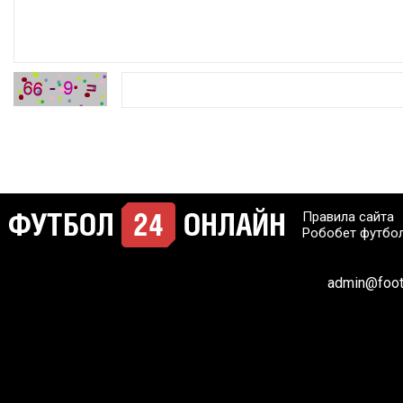
Правила сайта
Робобет футбо
admin@footb