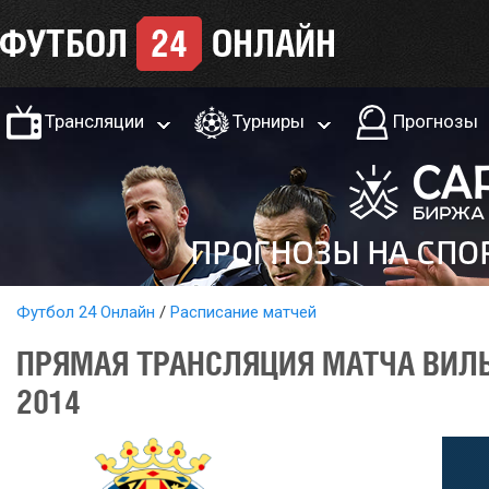
Трансляции
Турниры
Прогнозы
Футбол 24 Онлайн
Расписание матчей
ПРЯМАЯ ТРАНСЛЯЦИЯ МАТЧА ВИЛЬ
2014