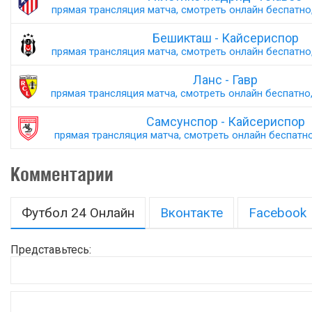
прямая трансляция матча, смотреть онлайн беспатно,
Бешикташ - Кайсериспор
прямая трансляция матча, смотреть онлайн беспатно,
Ланс - Гавр
прямая трансляция матча, смотреть онлайн беспатно,
Самсунспор - Кайсериспор
прямая трансляция матча, смотреть онлайн беспатно,
Комментарии
Футбол 24 Онлайн
Вконтакте
Facebook
Представьтесь: