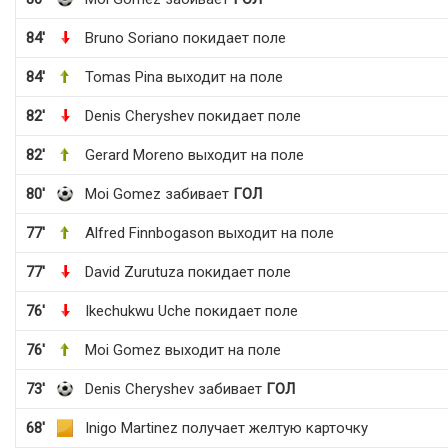
84'
Bruno Soriano покидает поле
84'
Tomas Pina выходит на поле
82'
Denis Cheryshev покидает поле
82'
Gerard Moreno выходит на поле
80'
Moi Gomez забивает
ГОЛ
77'
Alfred Finnbogason выходит на поле
77'
David Zurutuza покидает поле
76'
Ikechukwu Uche покидает поле
76'
Moi Gomez выходит на поле
73'
Denis Cheryshev забивает
ГОЛ
68'
Inigo Martinez получает желтую карточку