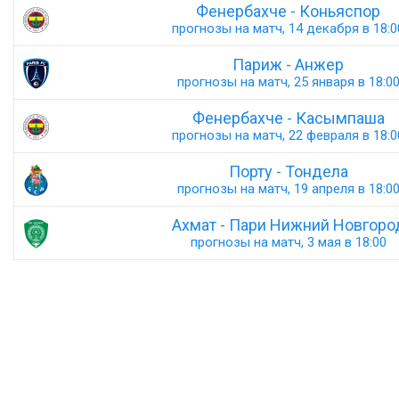
Фенербахче - Коньяспор
прогнозы на матч, 14 декабря в 18:0
Париж - Анжер
прогнозы на матч, 25 января в 18:0
Фенербахче - Касымпаша
прогнозы на матч, 22 февраля в 18:0
Порту - Тондела
прогнозы на матч, 19 апреля в 18:0
Ахмат - Пари Нижний Новгоро
прогнозы на матч, 3 мая в 18:00