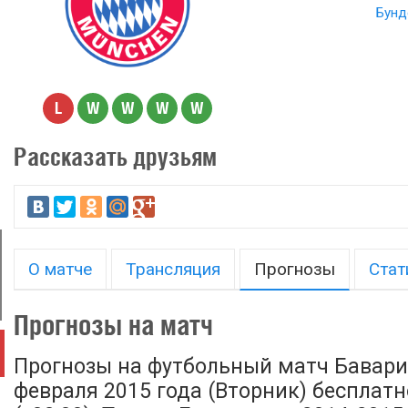
Бунд
L
W
W
W
W
Рассказать друзьям
О матче
Трансляция
Прогнозы
Стат
Прогнозы на матч
Прогнозы на футбольный матч Бавария
февраля 2015 года (Вторник) бесплатно