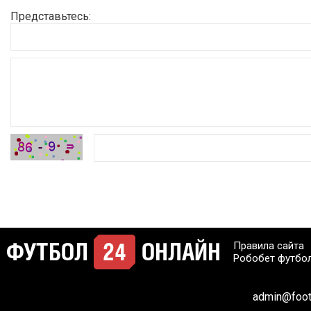
Представьтесь:
Правила сайта
Робобет футбо
admin@footb