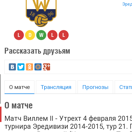
Эред
L
D
W
L
L
Рассказать друзьям
О матче
Трансляция
Прогнозы
Стат
О матче
Матч Виллем II - Утрехт 4 февраля 201
турнира Эредивизи 2014-2015, тур 21.