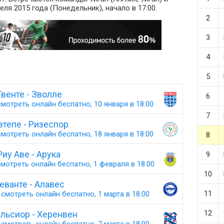
еля 2015 года (Понедельник), начало в 17:00.
2
3
4
5
Твенте - Зволле
6
мотреть онлайн беспатно, 10 января в 18:00
7
зтепе - Ризеспор
мотреть онлайн беспатно, 18 января в 18:00
8
Риу Аве - Арука
9
мотреть онлайн беспатно, 1 февраля в 18:00
10
еванте - Алавес
11
смотреть онлайн беспатно, 1 марта в 18:00
12
льсиор - Херенвен