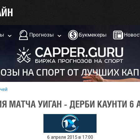
ры
Прогнозы
Букмекеры
Новос
тчей
 МАТЧА УИГАН - ДЕРБИ КАУНТИ 6 
6 апреля 2015 в 17:00