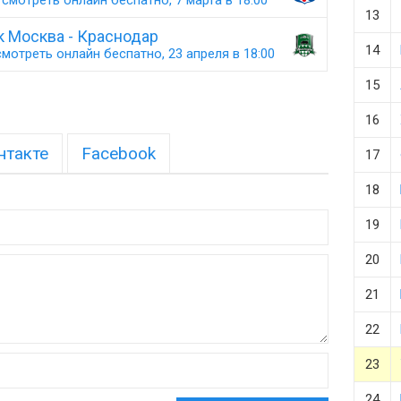
смотреть онлайн беспатно, 7 марта в 18:00
13
к Москва - Краснодар
14
мотреть онлайн беспатно, 23 апреля в 18:00
15
16
нтакте
Facebook
17
18
19
20
21
22
23
24