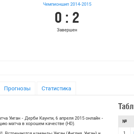
Чемпионшип 2014-2015
0 : 2
Завершен
Прогнозы
Статистика
Табл
ча Уиган - Дерби Каунти, 6 апреля 2015 онлайн -
№
ию матча в хорошем качестве (HD).
1
1. Встречаются команды Уиган (Англия, Уиган) и