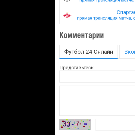
прямая трансляция матча, 
Спарта
прямая трансляция матча, с
Комментарии
Футбол 24 Онлайн
Вко
Представьтесь: