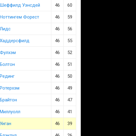
Шеффилд Уэнсдей
46
60
Ноттингем Форест
46
59
Лидс
46
56
Хаддерсфилд
46
55
Фулхэм
46
52
Болтон
46
51
Рединг
46
50
Ротерхэм
46
49
Брайтон
46
47
Миллуолл
46
41
Уиган
46
39
Блэкпул
46
26