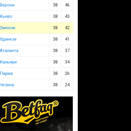
Верона
38
46
Кьево
38
43
Эмполи
38
42
Удинезе
38
41
Аталанта
38
37
Кальяри
38
34
Парма
38
26
Чезена
38
24