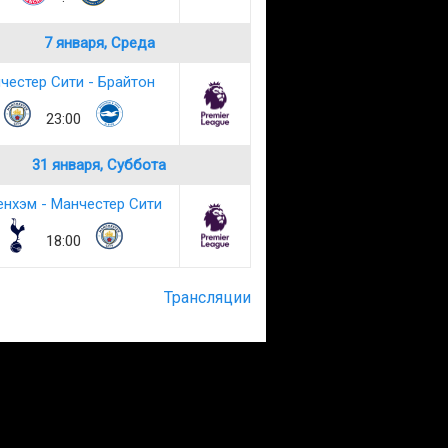
7 января, Среда
честер Сити - Брайтон
23:00
31 января, Суббота
енхэм - Манчестер Сити
18:00
Трансляции