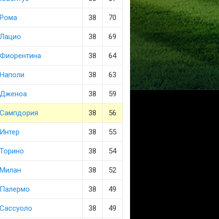
Рома
38
70
Лацио
38
69
Фиорентина
38
64
Наполи
38
63
Дженоа
38
59
Сампдория
38
56
Интер
38
55
Торино
38
54
Милан
38
52
Палермо
38
49
Сассуоло
38
49