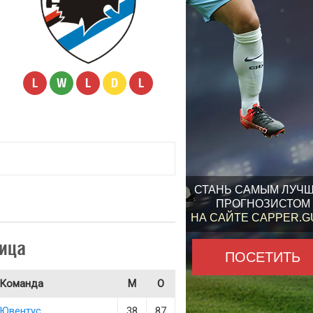
L
W
L
D
L
СТАНЬ САМЫМ ЛУЧ
ПРОГНОЗИСТОМ
НА САЙТЕ CAPPER.
ица
ПОСЕТИТЬ
Команда
М
О
Ювентус
38
87