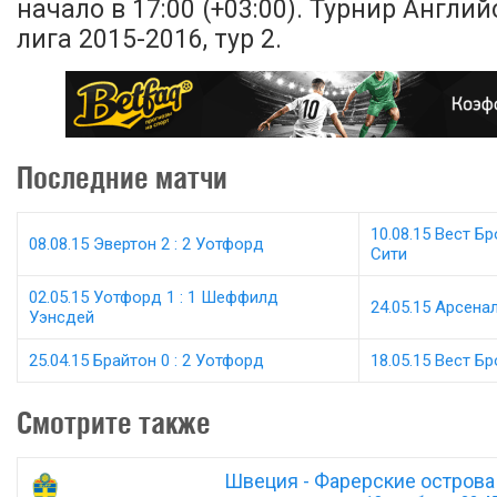
начало в 17:00 (+03:00). Турнир Англи
лига 2015-2016, тур 2.
Последние матчи
10.08.15 Вест Бр
08.08.15 Эвертон 2 : 2 Уотфорд
Сити
02.05.15 Уотфорд 1 : 1 Шеффилд
24.05.15 Арсенал
Уэнсдей
25.04.15 Брайтон 0 : 2 Уотфорд
18.05.15 Вест Бр
Смотрите также
Швеция - Фарерские острова