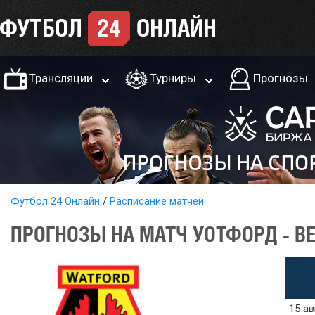
Трансляции
Турниры
Прогнозы
Футбол 24 Онлайн
Расписание матчей
ПРОГНОЗЫ НА МАТЧ УОТФОРД - ВЕ
15 ав