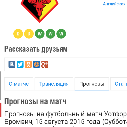
Английская 
D
D
W
W
W
Рассказать друзьям
О матче
Трансляция
Прогнозы
Стат
Прогнозы на матч
Прогнозы на футбольный матч Уотфорд
Бромвич, 15 августа 2015 года (Суббот