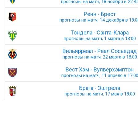
прогнозы на матч, 18 ноября в 22:4
Ренн - Брест
прогнозы на матч, 14 декабря в 18:0
Тондела - Санта-Клара
прогнозы на матч, 1 марта в 18:00
Вильярреал - Реал Сосьедад
прогнозы на матч, 22 марта в 18:00
Вест Хэм - Вулверхэмптон
прогнозы на матч, 11 апреля в 17:0
Брага - Эштрела
прогнозы на матч, 17 мая в 18:00