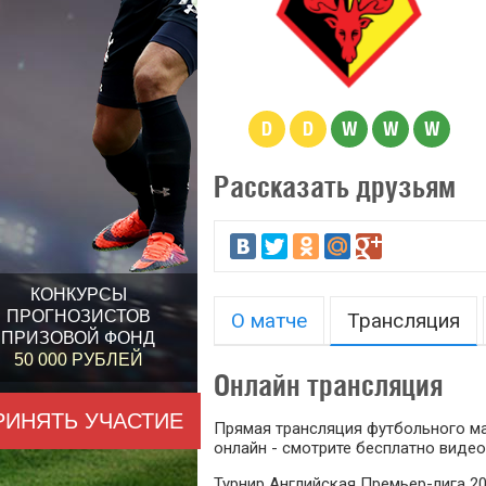
D
D
W
W
W
Рассказать друзьям
КОНКУРСЫ
ПРОГНОЗИСТОВ
О матче
Трансляция
ПРИЗОВОЙ ФОНД
50 000 РУБЛЕЙ
Онлайн трансляция
РИНЯТЬ УЧАСТИЕ
Прямая трансляция футбольного мат
онлайн - смотрите бесплатно видео
Турнир Английская Премьер-лига 20