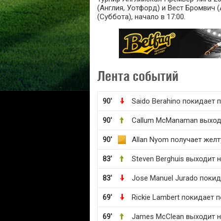
(Англия, Уотфорд) и Вест Бромвич (
(Суббота), начало в 17:00.
Лента событий
90'
Saido Berahino покидает 
90'
Callum McManaman выход
90'
Allan Nyom получает жел
83'
Steven Berghuis выходит 
83'
Jose Manuel Jurado покид
69'
Rickie Lambert покидает 
69'
James McClean выходит н