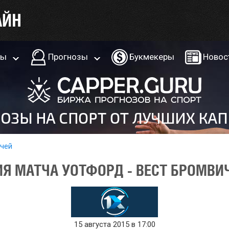
ры
Прогнозы
Букмекеры
Новос
тчей
Я МАТЧА УОТФОРД - ВЕСТ БРОМВИЧ 
15 августа 2015 в 17:00