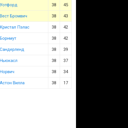
Уотфорд
38
45
Вест Бромвич
38
43
Кристал Пэлас
38
42
Борнмут
38
42
Сандерленд
38
39
Ньюкасл
38
37
Норвич
38
34
Астон Вилла
38
17