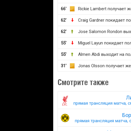
66'
Rickie Lambert получает 
62'
Craig Gardner покидает п
62'
Jose Salomon Rondon вых
55'
Miguel Layun покидает по
55'
Almen Abdi выходит на по
31'
Jonas Olsson получает ж
Смотрите также
Л
прямая трансляция матча, с
Бор
прямая трансляция матча, с