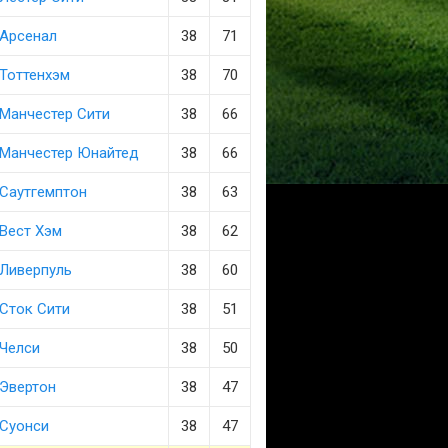
Арсенал
38
71
Тоттенхэм
38
70
Манчестер Сити
38
66
Манчестер Юнайтед
38
66
Саутгемптон
38
63
Вест Хэм
38
62
Ливерпуль
38
60
Сток Сити
38
51
Челси
38
50
Эвертон
38
47
Суонси
38
47