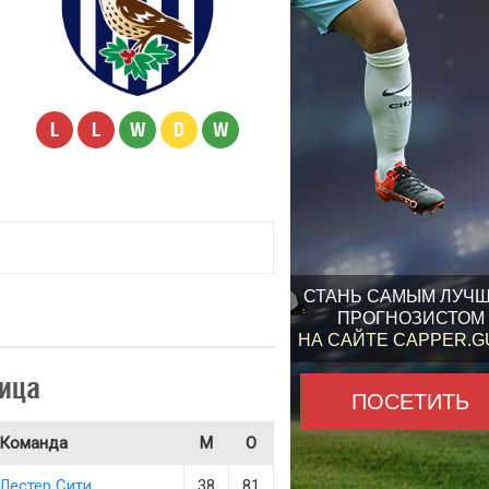
L
L
W
D
W
СТАНЬ САМЫМ ЛУЧ
ПРОГНОЗИСТОМ
НА САЙТЕ CAPPER.
ица
ПОСЕТИТЬ
Команда
М
О
Лестер Сити
38
81