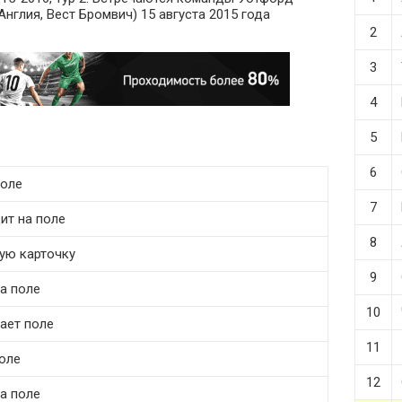
Англия, Вест Бромвич) 15 августа 2015 года
2
3
4
5
6
поле
7
ит на поле
8
тую карточку
9
на поле
10
ает поле
11
поле
12
а поле