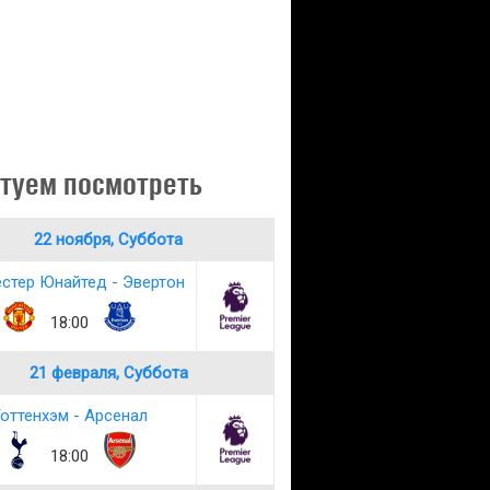
туем посмотреть
22 ноября, Суббота
стер Юнайтед - Эвертон
18:00
21 февраля, Суббота
оттенхэм - Арсенал
18:00