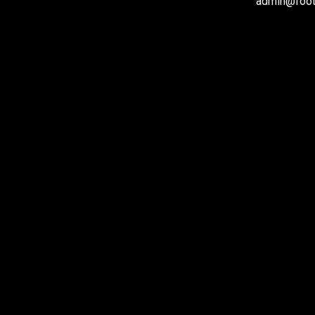
admin@footb