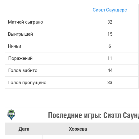
Сиэтл Саундерс
Матчей сыграно
32
Выигрышей
15
Ничьи
6
Поражений
11
Голов забито
44
Голов пропущено
33
Последние игры: Сиэтл Саун
Дата
Хозяева