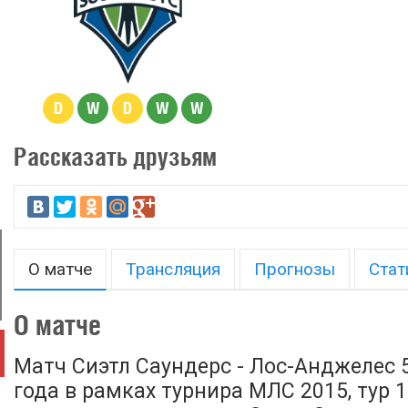
D
W
D
W
W
Рассказать друзьям
О матче
Трансляция
Прогнозы
Стат
О матче
Матч Сиэтл Саундерс - Лос-Анджелес 
года в рамках турнира МЛС 2015, тур 1