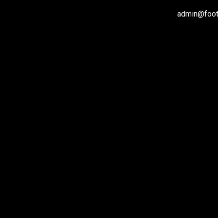
admin@footb