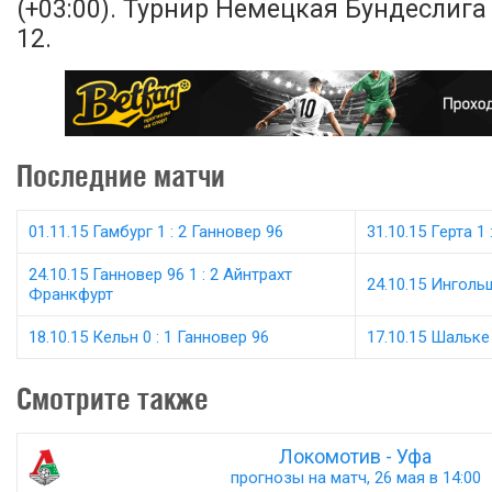
(+03:00). Турнир Немецкая Бундеслига 
12.
Последние матчи
01.11.15 Гамбург 1 : 2 Ганновер 96
31.10.15 Герта 1
24.10.15 Ганновер 96 1 : 2 Айнтрахт
24.10.15 Ингольш
Франкфурт
18.10.15 Кельн 0 : 1 Ганновер 96
17.10.15 Шальке 
Смотрите также
Локомотив - Уфа
прогнозы на матч, 26 мая в 14:00