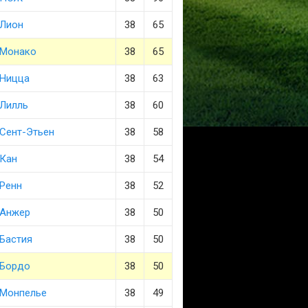
Лион
38
65
Монако
38
65
Ницца
38
63
Лилль
38
60
Сент-Этьен
38
58
Кан
38
54
Ренн
38
52
Анжер
38
50
Бастия
38
50
Бордо
38
50
Монпелье
38
49