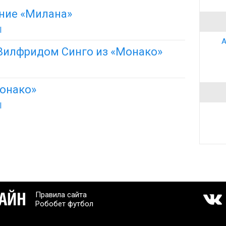
ние «Милана»
l
А
Вилфридом Синго из «Монако»
Монако»
l
Правила сайта
Робобет футбол