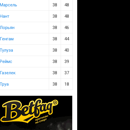
Марсель
38
48
Нант
38
48
Лорьян
38
46
Генгам
38
44
Тулуза
38
40
Реймс
38
39
Газелек
38
37
Труа
38
18