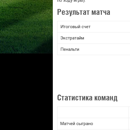
по ходу игры).
Результат матча
Итоговый счет
Экстратайм
Пенальти
Статистика команд
Матчей сыграно