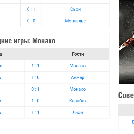
0 : 1
Сьон
0 : 0
Монпелье
ние игры: Монако
а
Гости
х
1 : 1
Монако
о
1 : 0
Анжер
0 : 1
Монако
Сове
о
1 : 0
Карабах
о
1 : 1
Лион