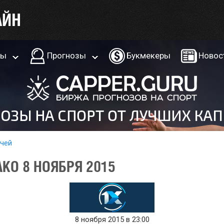
ры
Прогнозы
Букмекеры
Новос
тчей
КО 8 НОЯБРЯ 2015
8 ноября 2015 в 23:00