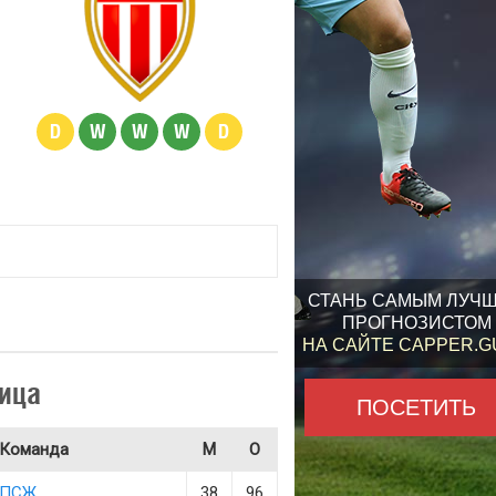
D
W
W
W
D
СТАНЬ САМЫМ ЛУЧ
ПРОГНОЗИСТОМ
НА САЙТЕ CAPPER.
ица
ПОСЕТИТЬ
Команда
М
О
ПСЖ
38
96