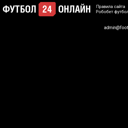
Правила сайта
Робобет футбо
admin@footb