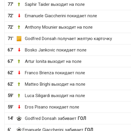
77'
Saphir Taider выходит на поле
72'
Emanuele Giaccherini покидает поле
72'
Anthony Mounier выходит на поле
71'
Godfred Donsah получает желтую карточку
67'
Bosko Jankovic покидает поле
67'
Artur Ionita выходит на поле
62'
Franco Brienza покидает поле
62'
Matteo Brighi выходит на поле
59'
Luca Siligardi выходит на поле
59'
Eros Pisano покидает поле
14'
Godfred Donsah забивает
ГОЛ
6'
Emanuele Giaccherini забивает
ГОЛ