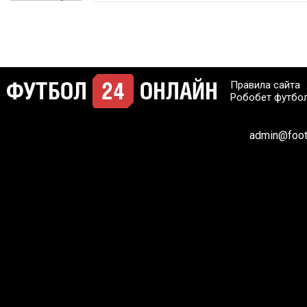
Правила сайта
Робобет футбо
admin@footb