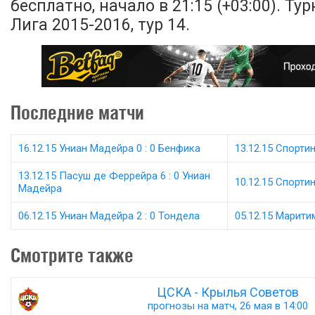
бесплатно, начало в 21:15 (+03:00). Т
Лига 2015-2016, тур 14.
Последние матчи
16.12.15 Униан Мадейра 0 : 0 Бенфика
13.12.15 Спортин
13.12.15 Пасуш де Феррейра 6 : 0 Униан
10.12.15 Спортин
Мадейра
06.12.15 Униан Мадейра 2 : 0 Тондела
05.12.15 Маритим
Смотрите также
ЦСКА - Крылья Советов
прогнозы на матч, 26 мая в 14:00