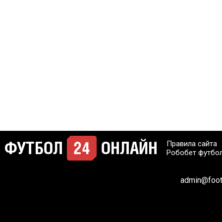
Правила сайта
Робобет футбо
admin@footb