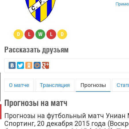
Примей
D
L
W
L
D
Рассказать друзьям
О матче
Трансляция
Прогнозы
Стат
Прогнозы на матч
Прогнозы на футбольный матч Униан 
Спортинг, 20 декабря 2015 года (Воскр