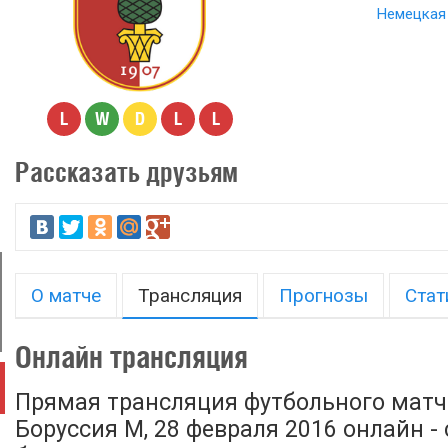
Немецкая 
L
W
D
L
L
Рассказать друзьям
О матче
Трансляция
Прогнозы
Стат
Онлайн трансляция
Прямая трансляция футбольного матча
Боруссия М, 28 февраля 2016 онлайн -