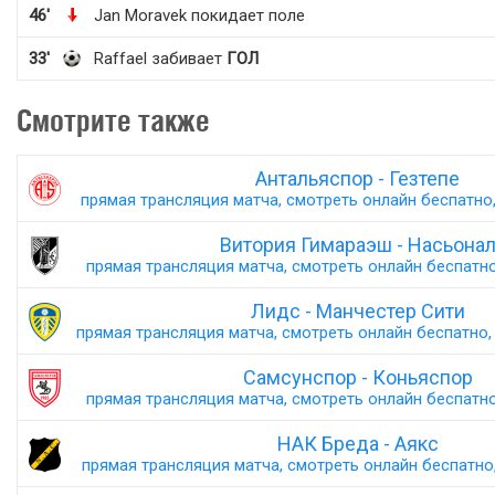
46'
Jan Moravek покидает поле
33'
Raffael забивает
ГОЛ
Смотрите также
Антальяспор - Гезтепе
прямая трансляция матча, смотреть онлайн беспатно,
Витория Гимараэш - Насьона
прямая трансляция матча, смотреть онлайн беспатно,
Лидс - Манчестер Сити
прямая трансляция матча, смотреть онлайн беспатно, 
Самсунспор - Коньяспор
прямая трансляция матча, смотреть онлайн беспатно,
НАК Бреда - Аякс
прямая трансляция матча, смотреть онлайн беспатно,