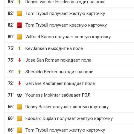
85'
Dennis van der Heijden выходит на поле
82'
Tom Trybull получает желтую карточку
82'
Tom Trybull получает красную карточку
80'
Wilfried Kanon получает желтую карточку
75'
KevJansen выходит на поле
75'
Jose San Roman покидает поле
72'
Sheraldo Becker выходит на поле
72'
Gervane Kastaneer покидает поле
71'
Youness Mokhtar забивает
ГОЛ
66'
Danny Bakker получает желтую карточку
66'
Edouard Duplan получает желтую карточку
66'
Tom Trybull получает желтую карточку