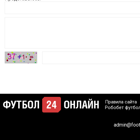
Правила сайта
Робобет футбо
admin@footb