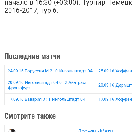
начало в 16:30 (+03:00). Турнир Немец
2016-2017, тур 6.
Последние матчи
24.09.16 Боруссия М 2 : 0 Ингольштадт 04
25.09.16 Хоффен
20.09.16 Ингольштадт 04 0 : 2 Айнтрахт
20.09.16 Дармшт
Франкфурт
17.09.16 Бавария 3 : 1 Ингольштадт 04
17.09.16 Хоффен
Смотрите также
Лорьян - Метц