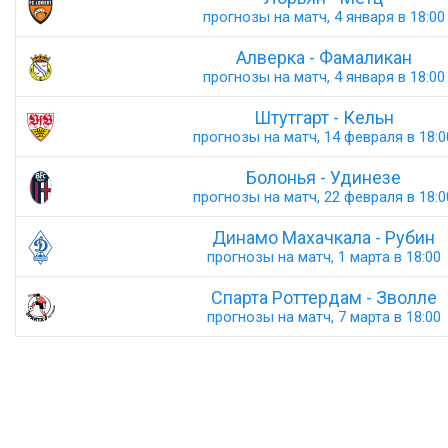
прогнозы на матч, 4 января в 18:00
Алверка - Фамаликан
прогнозы на матч, 4 января в 18:00
Штутгарт - Кельн
прогнозы на матч, 14 февраля в 18:0
Болонья - Удинезе
прогнозы на матч, 22 февраля в 18:0
Динамо Махачкала - Рубин
прогнозы на матч, 1 марта в 18:00
Спарта Роттердам - Зволле
прогнозы на матч, 7 марта в 18:00