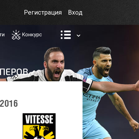
Регистрация
Вход
ти
Конкурс
2016