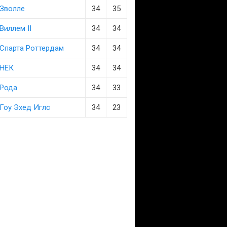
Зволле
34
35
Виллем II
34
34
Спарта Роттердам
34
34
НЕК
34
34
Рода
34
33
Гоу Эхед Иглс
34
23