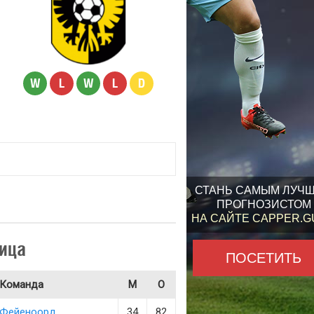
W
L
W
L
D
СТАНЬ САМЫМ ЛУЧ
ПРОГНОЗИСТОМ
НА САЙТЕ CAPPER.
ица
ПОСЕТИТЬ
Команда
М
О
Фейеноорд
34
82