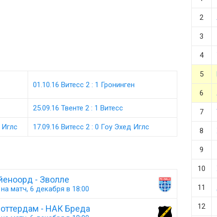
2
3
4
5
01.10.16 Витесс 2 : 1 Гронинген
6
25.09.16 Твенте 2 : 1 Витесс
7
д Иглс
17.09.16 Витесс 2 : 0 Гоу Эхед Иглс
8
9
10
йеноорд - Зволле
11
на матч, 6 декабря в 18:00
12
Роттердам - НАК Бреда