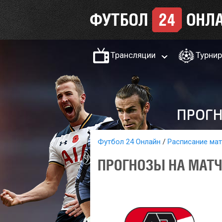
Трансляции
Турни
Футбол 24 Онлайн
Расписание ма
ПРОГНОЗЫ НА МАТЧ 