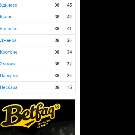
Удинезе
38
45
Кьево
38
43
Болонья
38
41
Дженоа
38
36
Кротоне
38
34
Эмполи
38
32
Палермо
38
26
Пескара
38
15