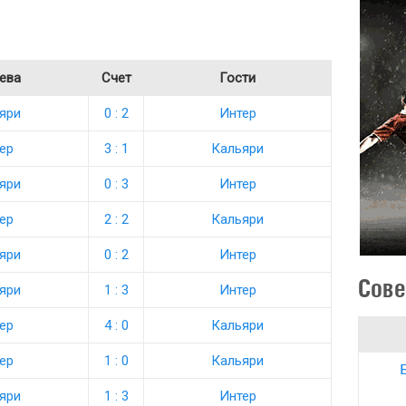
ева
Счет
Гости
яри
0 : 2
Интер
ер
3 : 1
Кальяри
яри
0 : 3
Интер
ер
2 : 2
Кальяри
яри
0 : 2
Интер
Сове
яри
1 : 3
Интер
ер
4 : 0
Кальяри
ер
1 : 0
Кальяри
яри
1 : 3
Интер