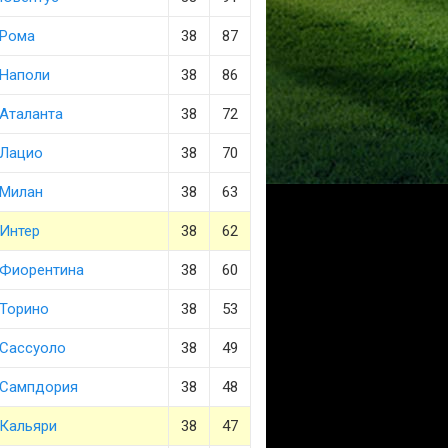
Рома
38
87
Наполи
38
86
Аталанта
38
72
Лацио
38
70
Милан
38
63
Интер
38
62
Фиорентина
38
60
Торино
38
53
Сассуоло
38
49
Сампдория
38
48
Кальяри
38
47