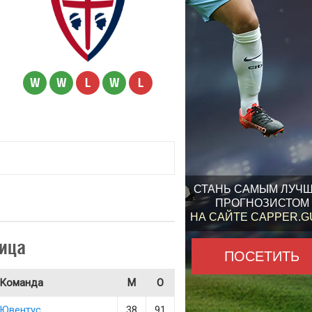
W
W
L
W
L
СТАНЬ САМЫМ ЛУЧ
ПРОГНОЗИСТОМ
НА САЙТЕ CAPPER.
ица
ПОСЕТИТЬ
Команда
М
О
Ювентус
38
91