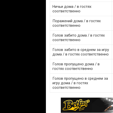
Ничьи дома / в гостях
соответственно
Поражений дома / в гостях
соответственно
Голов забито дома / в гостях
соответственно
Голов забито в среднем за игру
дома / в гостях соответственно
Голов пропущено дома / в
гостях соответственно
Голов пропущено в среднем за
игру дома / в гостях
соответственно