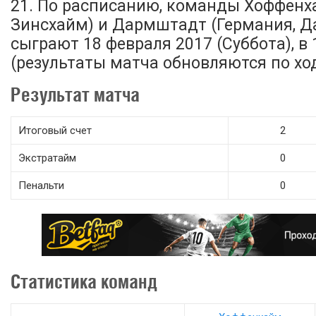
21. По расписанию, команды Хоффенх
Зинсхайм) и Дармштадт (Германия, 
сыграют 18 февраля 2017 (Суббота), в 
(результаты матча обновляются по ход
Результат матча
Итоговый счет
2
Экстратайм
0
Пенальти
0
Статистика команд