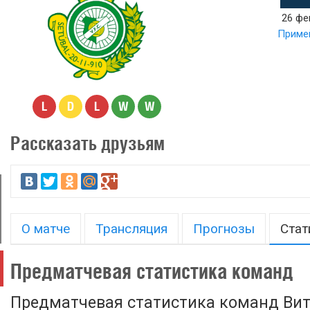
26 фе
Примей
L
D
L
W
W
Рассказать друзьям
О матче
Трансляция
Прогнозы
Стат
Предматчевая статистика команд
Предматчевая статистика команд Вит