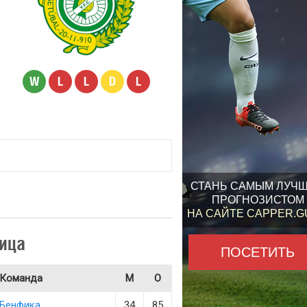
W
L
L
D
L
СТАНЬ САМЫМ ЛУЧ
ПРОГНОЗИСТОМ
НА САЙТЕ CAPPER.
ица
ПОСЕТИТЬ
Команда
М
О
Бенфика
34
85