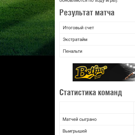
обновляются по ходу игры).
Результат матча
Итоговый счет
Экстратайм
Пенальти
Статистика команд
Матчей сыграно
Выигрышей