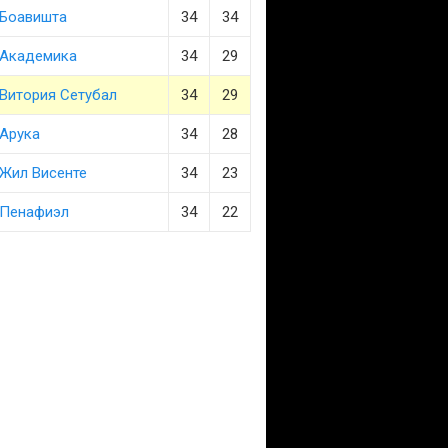
Боавишта
34
34
Академика
34
29
Витория Сетубал
34
29
Арука
34
28
Жил Висенте
34
23
Пенафиэл
34
22