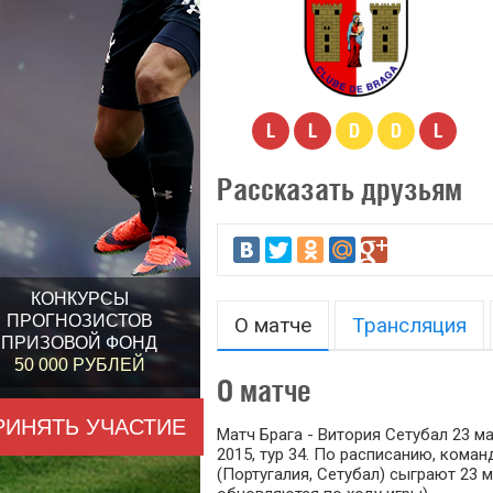
L
L
D
D
L
Рассказать друзьям
КОНКУРСЫ
ПРОГНОЗИСТОВ
О матче
Трансляция
ПРИЗОВОЙ ФОНД
50 000 РУБЛЕЙ
О матче
РИНЯТЬ УЧАСТИЕ
Матч Брага - Витория Сетубал 23 м
2015, тур 34. По расписанию, коман
(Португалия, Сетубал) сыграют 23 м