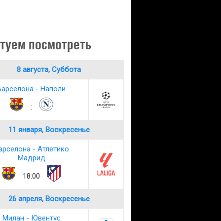
туем посмотреть
8 августа, Суббота
Барселона - Наполи
:
11 января, Воскресенье
арселона - Атлетико
Мадрид
18:00
26 апреля, Воскресенье
Милан - Ювентус