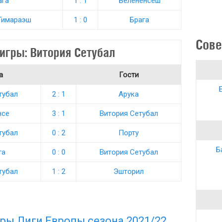
ага
1 : 1
Белененсеш
Гимараэш
1 : 0
Брага
Сове
игры: Витория Сетубал
а
Гости
тубал
2 : 1
Арука
нсе
3 : 1
Витория Сетубал
тубал
0 : 2
Порту
Б
та
0 : 0
Витория Сетубал
тубал
1 : 2
Эшторил
ры Лиги Европы сезона 2021/22