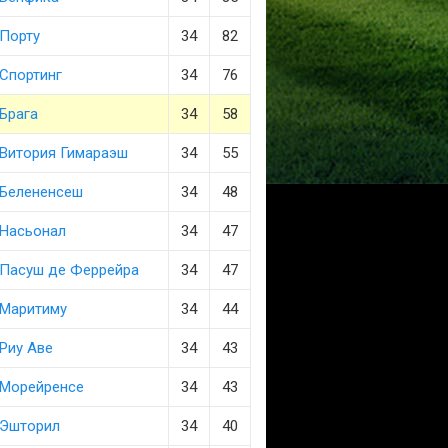
Порту
34
82
Спортинг
34
76
Брага
34
58
Витория Гимараэш
34
55
Белененсеш
34
48
Насьонал
34
47
Пасуш де Феррейра
34
47
Маритиму
34
44
Риу Аве
34
43
Морейренсе
34
43
Эшторил
34
40