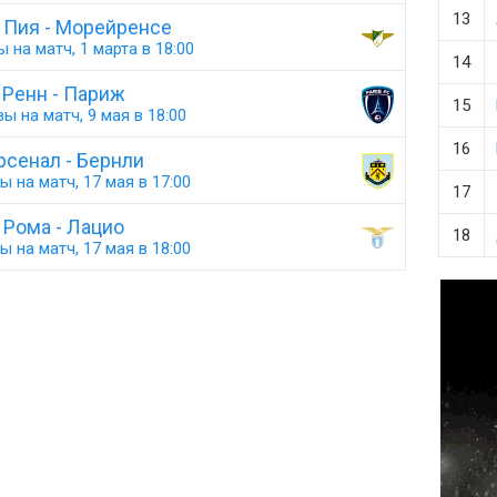
13
 Пия - Морейренсе
 на матч, 1 марта в 18:00
14
Ренн - Париж
15
ы на матч, 9 мая в 18:00
16
рсенал - Бернли
ы на матч, 17 мая в 17:00
17
Рома - Лацио
18
ы на матч, 17 мая в 18:00