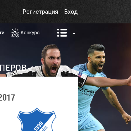
Регистрация
Вход
ти
Конкурс
2017