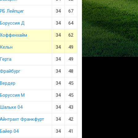
РБ Лейпциг
34
67
Боруссия Д
34
64
Хоффенхайм
34
62
Кельн
34
49
Герта
34
49
Фрайбург
34
48
Вердер
34
45
Боруссия М
34
45
Шальке 04
34
43
Айнтрахт Франкфурт
34
42
Байер 04
34
41