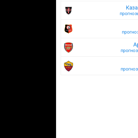
Каза
прогнозы
прогноз
А
прогноз
прогноз