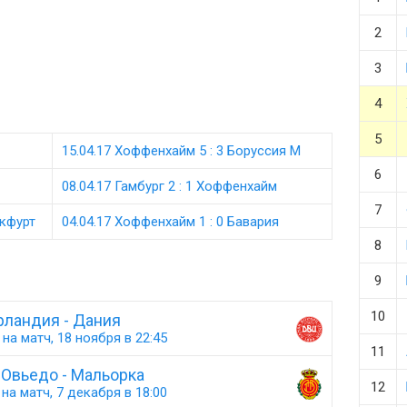
2
3
4
5
15.04.17 Хоффенхайм 5 : 3 Боруссия М
6
08.04.17 Гамбург 2 : 1 Хоффенхайм
7
нкфурт
04.04.17 Хоффенхайм 1 : 0 Бавария
8
9
10
рландия - Дания
на матч, 18 ноября в 22:45
11
 Овьедо - Мальорка
12
на матч, 7 декабря в 18:00