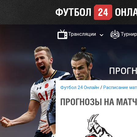
Трансляции
Турни
Футбол 24 Онлайн
Расписание ма
ПРОГНОЗЫ НА МАТЧ