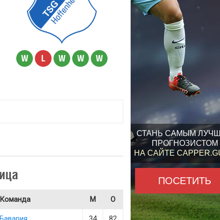
W
L
W
W
W
СТАНЬ САМЫМ ЛУЧ
ПРОГНОЗИСТОМ
НА САЙТЕ CAPPER.
ица
ПОСЕТИТЬ
Команда
М
О
Бавария
34
82