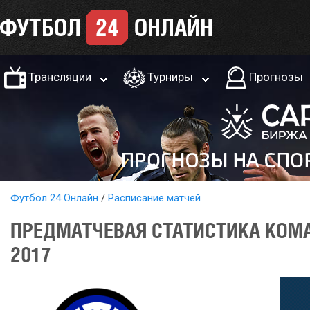
Трансляции
Турниры
Прогнозы
Футбол 24 Онлайн
Расписание матчей
ПРЕДМАТЧЕВАЯ СТАТИСТИКА КОМА
2017