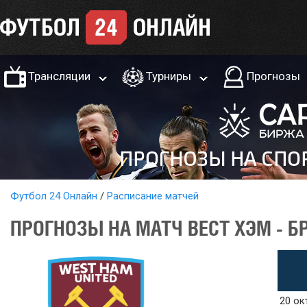
Трансляции
Турниры
Прогнозы
Футбол 24 Онлайн
Расписание матчей
ПРОГНОЗЫ НА МАТЧ ВЕСТ ХЭМ - Б
20 ок