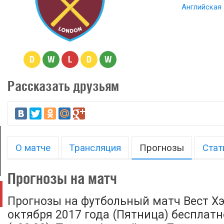
Английская 
D
W
L
D
W
Рассказать друзьям
О матче
Трансляция
Прогнозы
Стат
Прогнозы на матч
Прогнозы на футбольный матч Вест Хэ
октября 2017 года (Пятница) бесплатно