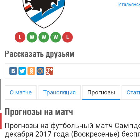
Итальянск
L
W
W
W
L
Рассказать друзьям
О матче
Трансляция
Прогнозы
Стат
Прогнозы на матч
Прогнозы на футбольный матч Сампдор
декабря 2017 года (Воскресенье) бесп