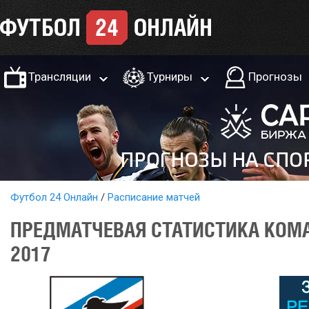
Трансляции
Турниры
Прогнозы
Футбол 24 Онлайн
Расписание матчей
ПРЕДМАТЧЕВАЯ СТАТИСТИКА КОМА
2017