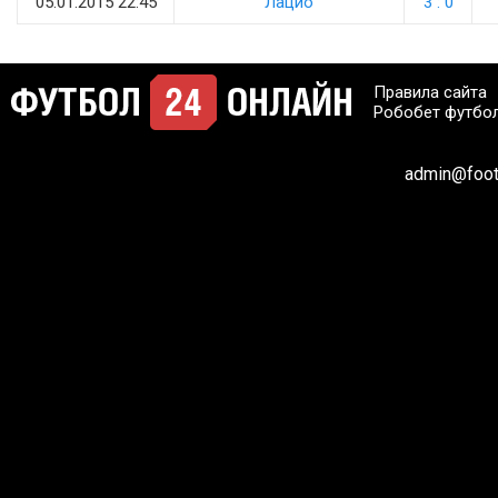
05.01.2015 22:45
Лацио
3 : 0
Правила сайта
Робобет футбо
admin@footb