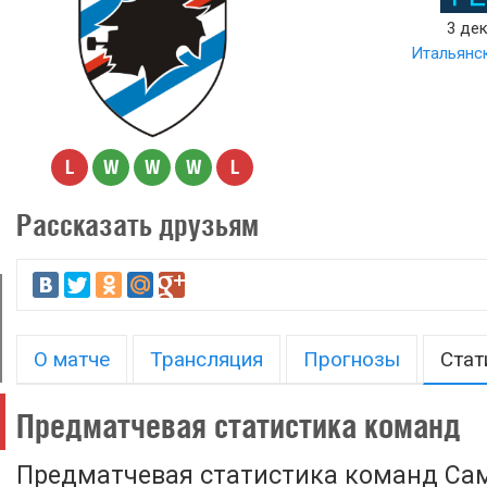
3 дек
Итальянск
L
W
W
W
L
Рассказать друзьям
О матче
Трансляция
Прогнозы
Стат
Предматчевая статистика команд
Предматчевая статистика команд Са