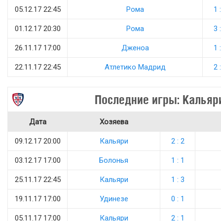
05.12.17 22:45
Рома
1 
01.12.17 20:30
Рома
3 
26.11.17 17:00
Дженоа
1 
22.11.17 22:45
Атлетико Мадрид
2 
Последние игры: Кальяр
Дата
Хозяева
09.12.17 20:00
Кальяри
2 : 2
03.12.17 17:00
Болонья
1 : 1
25.11.17 22:45
Кальяри
1 : 3
19.11.17 17:00
Удинезе
0 : 1
05.11.17 17:00
Кальяри
2 : 1