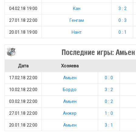
04.02.18 19:00
Кан
3 : 2
27.01.18 22:00
Генгам
0 : 3
20.01.18 19:00
Нант
0 : 1
Последние игры: Амьен
Дата
Хозяева
17.02.18 22:00
Амьен
0 : 0
10.02.18 22:00
Бордо
3 : 2
03.02.18 22:00
Амьен
0 : 2
27.01.18 22:00
Анжер
1 : 0
20.01.18 22:00
Амьен
3 : 1