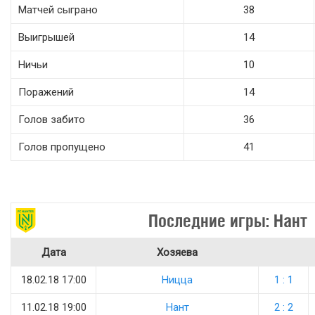
Матчей сыграно
38
Выигрышей
14
Ничьи
10
Поражений
14
Голов забито
36
Голов пропущено
41
Последние игры: Нант
Дата
Хозяева
18.02.18 17:00
Ницца
1 : 1
11.02.18 19:00
Нант
2 : 2