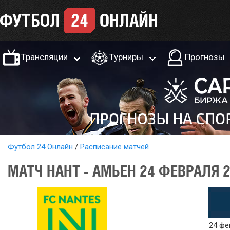
Трансляции
Турниры
Прогнозы
Футбол 24 Онлайн
Расписание матчей
МАТЧ НАНТ - АМЬЕН 24 ФЕВРАЛЯ 
24 фе