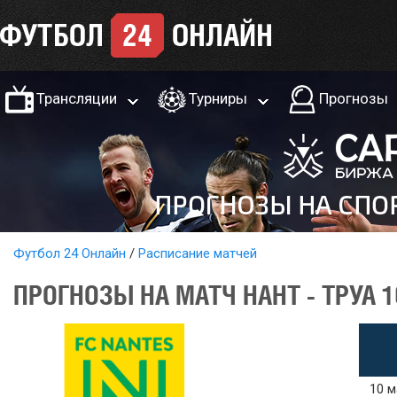
Трансляции
Турниры
Прогнозы
Футбол 24 Онлайн
Расписание матчей
ПРОГНОЗЫ НА МАТЧ НАНТ - ТРУА 1
10 м