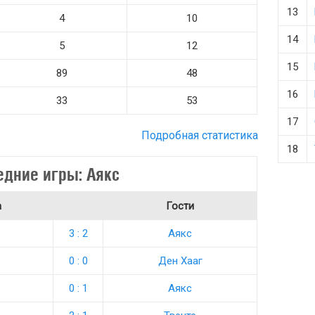
13
4
10
14
5
12
15
89
48
16
33
53
17
Подробная статистика
18
едние игры: Аякс
а
Гости
3 : 2
Аякс
0 : 0
Ден Хааг
0 : 1
Аякс