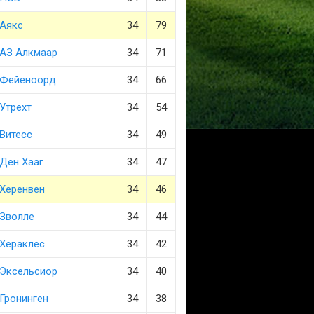
Аякс
34
79
АЗ Алкмаар
34
71
Фейеноорд
34
66
Утрехт
34
54
Витесс
34
49
Ден Хааг
34
47
Херенвен
34
46
Зволле
34
44
Хераклес
34
42
Эксельсиор
34
40
Гронинген
34
38