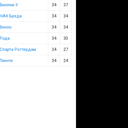
Виллем II
34
37
НАК Бреда
34
34
Венло
34
34
Рода
34
30
Спарта Роттердам
34
27
Твенте
34
24