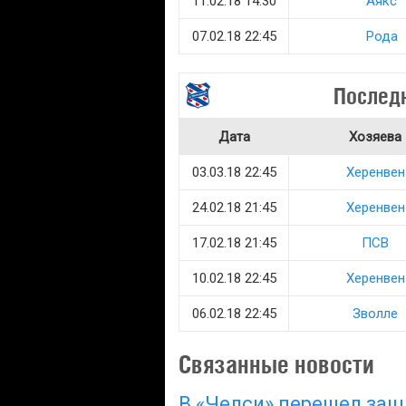
11.02.18 14:30
Аякс
07.02.18 22:45
Рода
Последн
Дата
Хозяева
03.03.18 22:45
Херенвен
24.02.18 21:45
Херенвен
17.02.18 21:45
ПСВ
10.02.18 22:45
Херенвен
06.02.18 22:45
Зволле
Связанные новости
В «Челси» перешел защ