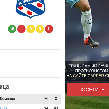
W
L
D
D
L
СТАНЬ САМЫМ ЛУЧ
ПРОГНОЗИСТОМ
НА САЙТЕ CAPPER.
ица
ПОСЕТИТЬ
Команда
М
О
ПСВ
34
83