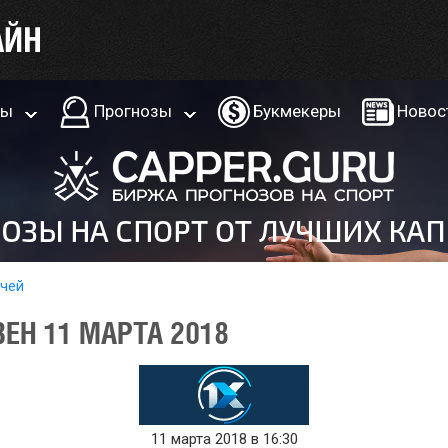
ры
Прогнозы
Букмекеры
Новос
тчей
ВЕН 11 МАРТА 2018
11 марта 2018 в 16:30