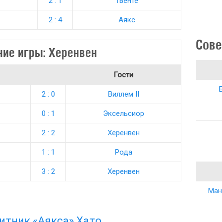
2 : 1
Твенте
2 : 4
Аякс
Сове
ие игры: Херенвен
Гости
2 : 0
Виллем II
0 : 1
Эксельсиор
2 : 2
Херенвен
1 : 1
Рода
3 : 2
Херенвен
Ман
итник «Аякса» Хато