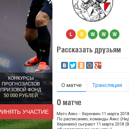
L
D
W
W
W
Рассказать друзьям
КОНКУРСЫ
ПРОГНОЗИСТОВ
О матче
Трансляция
ПРИЗОВОЙ ФОНД
50 000 РУБЛЕЙ
О матче
РИНЯТЬ УЧАСТИЕ
Матч Аякс - Херенвен 11 марта 2018
По расписанию, команды Аякс (Нид
Херенвен) сыграют 11 марта 2018 (В