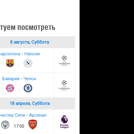
туем посмотреть
8 августа, Суббота
Барселона - Наполи
:
Бавария - Челси
:
18 апреля, Суббота
честер Сити - Арсенал
17:00