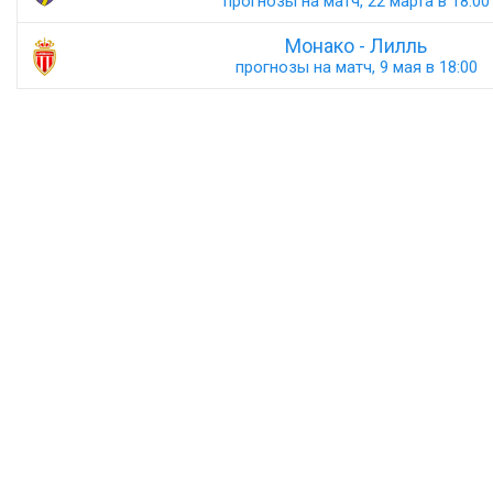
прогнозы на матч, 22 марта в 18:00
Монако - Лилль
прогнозы на матч, 9 мая в 18:00