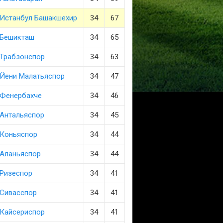
Истанбул Башакшехир
34
67
Бешикташ
34
65
Трабзонспор
34
63
Йени Малатьяспор
34
47
Фенербахче
34
46
Антальяспор
34
45
Коньяспор
34
44
Аланьяспор
34
44
Ризеспор
34
41
Сивасспор
34
41
Кайсериспор
34
41