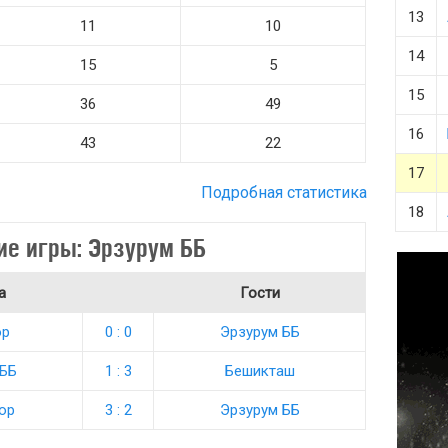
13
11
10
14
15
5
15
36
49
16
43
22
17
Подробная статистика
18
ие игры: Эрзурум ББ
а
Гости
ор
0 : 0
Эрзурум ББ
 ББ
1 : 3
Бешикташ
ор
3 : 2
Эрзурум ББ