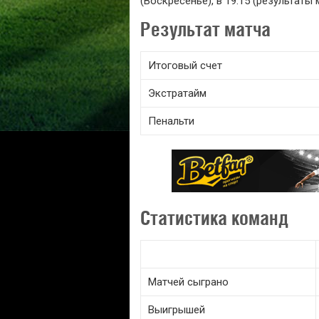
(Воскресенье), в 19:15 (результаты
Результат матча
Итоговый счет
Экстратайм
Пенальти
Статистика команд
Матчей сыграно
Выигрышей