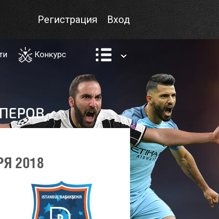
Регистрация
Вход
ти
Конкурс
РЯ 2018