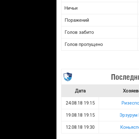
Ничьи
Поражений
Голов забито
Голов пропущено
Последн
Дата
Хозяев
24.08.18 19:15
Ризесп
19.08.18 19:15
Эрзурум
12.08.18 19:30
Коньясп