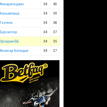
Анкарагюджю
34
40
Касымпаша
34
39
Гезтепе
34
38
Бурсаспор
34
37
Эрзурум ББ
34
35
Акхисар Беледие
34
27