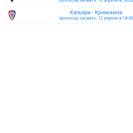
прогнозы на матч, 12 апреля в 18:0
Кальяри - Кремонезе
прогнозы на матч, 12 апреля в 18:0