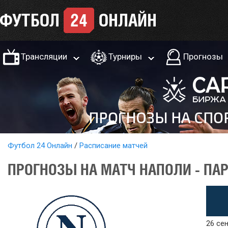
Трансляции
Турниры
Прогнозы
Футбол 24 Онлайн
Расписание матчей
ПРОГНОЗЫ НА МАТЧ НАПОЛИ - ПАР
26 сен