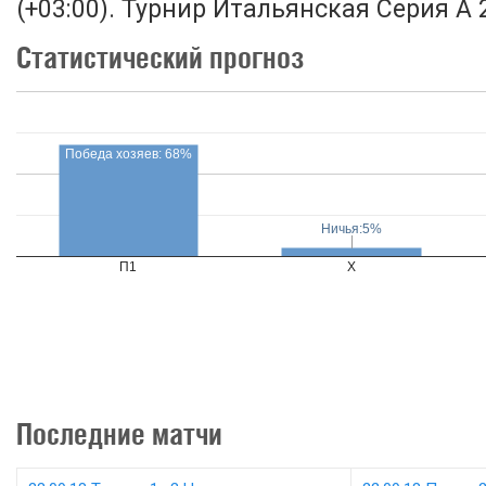
(+03:00). Турнир Итальянская Серия А 2
Статистический прогноз
Победа хозяев: 68%
Ничья:5%
Ничья:5%
П1
X
Последние матчи