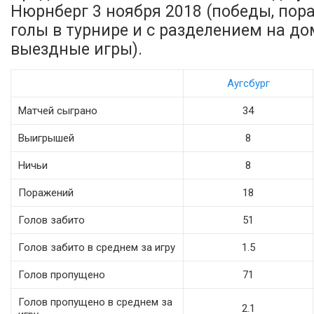
Нюрнберг 3 ноября 2018 (победы, пора
голы в турнире и с разделением на д
выездные игры).
Аугсбург
Матчей сыграно
34
Выигрышей
8
Ничьи
8
Поражений
18
Голов забито
51
Голов забито в среднем за игру
1.5
Голов пропущено
71
Голов пропущено в среднем за
2.1