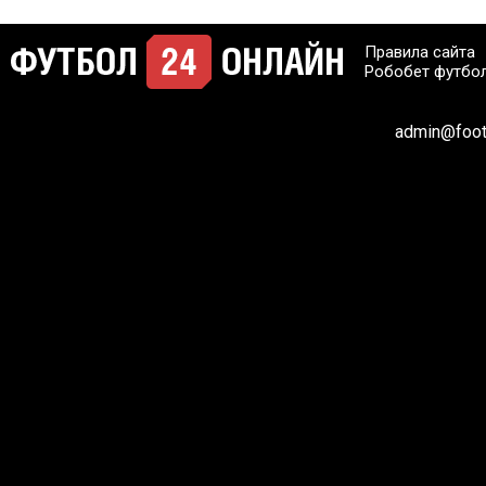
Правила сайта
Робобет футбо
admin@footb