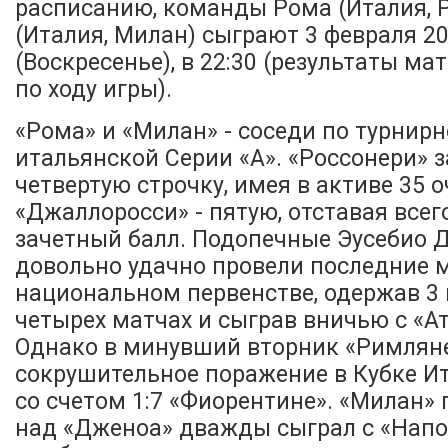
расписанию, команды Рома (Италия, 
(Италия, Милан) сыграют 3 февраля 2
(Воскресенье), в 22:30 (результаты м
по ходу игры).
«Рома» и «Милан» - соседи по турнир
итальянской Серии «А». «Россонери»
четвертую строчку, имея в активе 35 о
«Джаллоросси» - пятую, отставая всег
зачетный балл. Подопечные Эусебио 
довольно удачно провели последние 
национальном первенстве, одержав 3
четырех матчах и сыграв вничью с «А
Однако в минувший вторник «Римляне
сокрушительное поражение в Кубке Ит
со счетом 1:7 «Фиорентине». «Милан»
над «Дженоа» дважды сыграл с «Напол