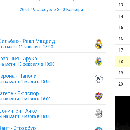
13
26.01.19 Сассуоло 3 : 0 Кальяри
14
15
16
Бильбао - Реал Мадрид
на матч, 11 января в 18:00
17
аза Пия - Арука
18
а матч, 15 февраля в 18:00
19
ерона - Наполи
 на матч, 1 марта в 18:00
20
зтепе - Еюпспор
 на матч, 1 марта в 18:00
ронинген - Аякс
 на матч, 7 марта в 18:00
Нант - Страсбур