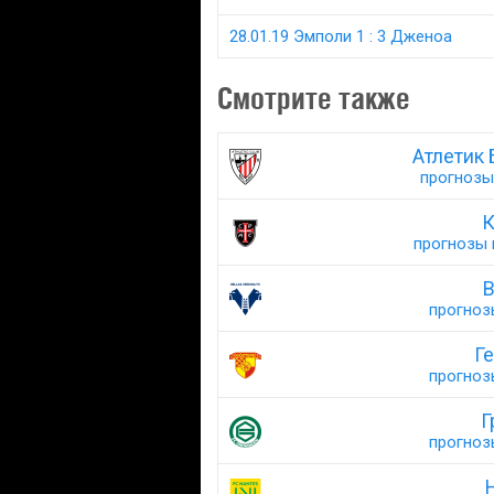
28.01.19 Эмполи 1 : 3 Дженоа
Смотрите также
Атлетик 
прогнозы 
К
прогнозы н
В
прогнозы
Ге
прогнозы
Г
прогнозы