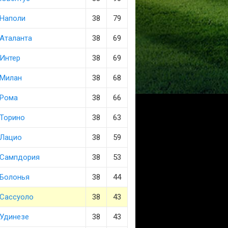
Наполи
38
79
Аталанта
38
69
Интер
38
69
Милан
38
68
Рома
38
66
Торино
38
63
Лацио
38
59
Сампдория
38
53
Болонья
38
44
Сассуоло
38
43
Удинезе
38
43