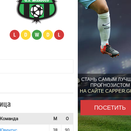
L
D
W
D
L
СТАНЬ САМЫМ ЛУЧ
ПРОГНОЗИСТОМ
НА САЙТЕ CAPPER.
ица
ПОСЕТИТЬ
Команда
М
О
Ювентус
38
90