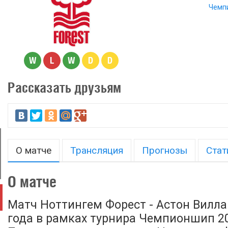
Чемп
W
L
W
D
D
Рассказать друзьям
О матче
Трансляция
Прогнозы
Стат
О матче
Матч Ноттингем Форест - Астон Вилла
года в рамках турнира Чемпионшип 201