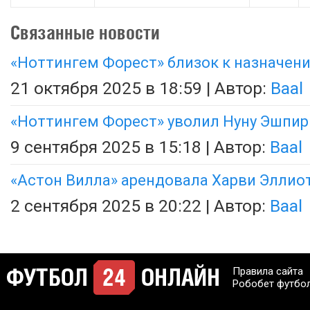
Связанные новости
«Ноттингем Форест» близок к назначен
21 октября 2025 в 18:59 | Автор:
Baal
«Ноттингем Форест» уволил Нуну Эшпир
9 сентября 2025 в 15:18 | Автор:
Baal
«Астон Вилла» арендовала Харви Эллио
2 сентября 2025 в 20:22 | Автор:
Baal
Правила сайта
Робобет футбо